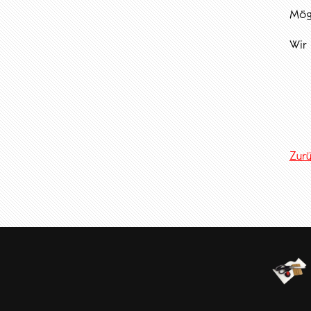
Mögl
Wir 
Zur