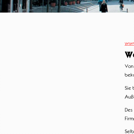
www
W
Von 
beko
Sie 
Auß
Des 
Firm
Selb